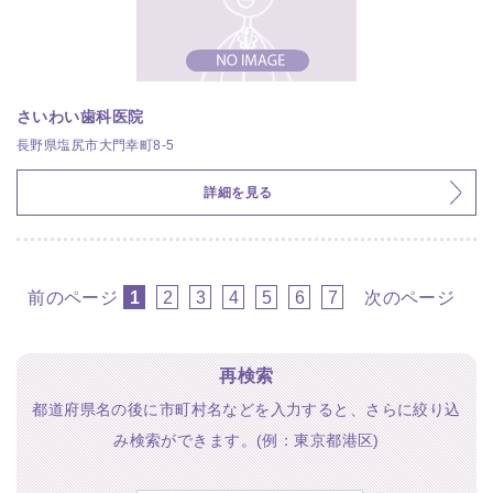
さいわい歯科医院
長野県塩尻市大門幸町8-5
詳細を見る
前のページ
1
2
3
4
5
6
7
次のページ
再検索
都道府県名の後に市町村名などを入力すると、さらに絞り込
み検索ができます。(例：東京都港区)