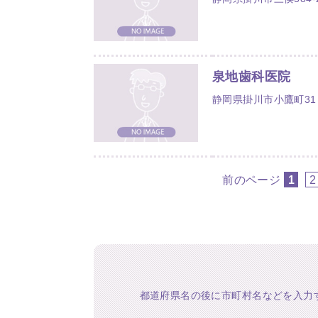
泉地歯科医院
静岡県掛川市小鷹町31
前のページ
1
2
都道府県名の後に市町村名などを入力