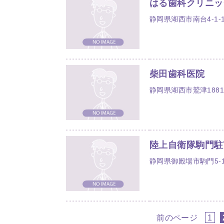
はる歯科クリニッ
静岡県湖西市南台4-1-
柴田歯科医院
静岡県湖西市鷲津1881
陸上自衛隊駒門駐
静岡県御殿場市駒門5-
前のページ
1