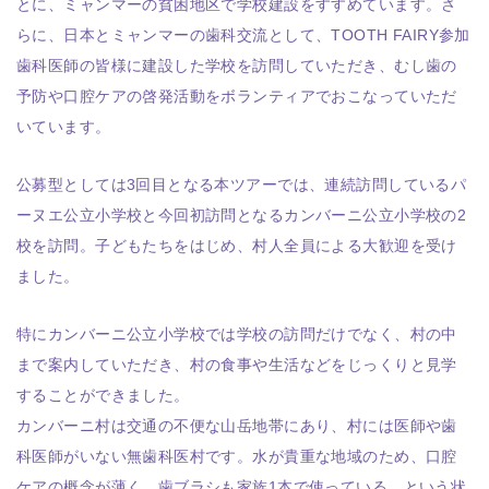
とに、ミャンマーの貧困地区で学校建設をすすめています。さ
らに、日本とミャンマーの歯科交流として、TOOTH FAIRY参加
歯科医師の皆様に建設した学校を訪問していただき、むし歯の
予防や口腔ケアの啓発活動をボランティアでおこなっていただ
いています。
公募型としては3回目となる本ツアーでは、連続訪問しているパ
ーヌエ公立小学校と今回初訪問となるカンバーニ公立小学校の2
校を訪問。子どもたちをはじめ、村人全員による大歓迎を受け
ました。
特にカンバーニ公立小学校では学校の訪問だけでなく、村の中
まで案内していただき、村の食事や生活などをじっくりと見学
することができました。
カンバーニ村は交通の不便な山岳地帯にあり、村には医師や歯
科医師がいない無歯科医村です。水が貴重な地域のため、口腔
ケアの概念が薄く、歯ブラシも家族1本で使っている、という状