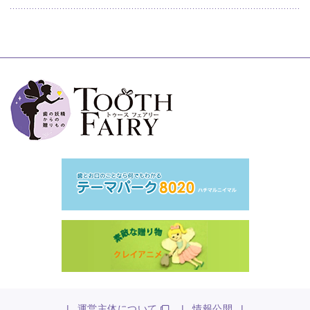
|
運営主体について
|
情報公開
|