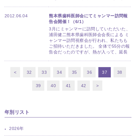
2012.06.04
熊本県歯科医師会にてミャンマー訪問報
告会開催！（6/1）
3月にミャンマーに訪問していただいた、
浦田健二熊本県歯科医師会会長による ミ
ャンマー訪問視察会が行われ、私たちも
ご招待いただきました。 全体で55分の報
告会だったのですが、熱が入って、延長
<
32
33
34
35
36
37
38
39
40
41
42
>
年別リスト
2026年