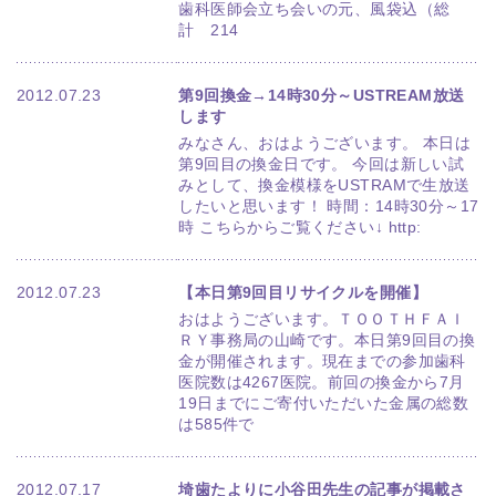
歯科医師会立ち会いの元、風袋込（総
計 214
2012.07.23
第9回換金→14時30分～USTREAM放送
します
みなさん、おはようございます。 本日は
第9回目の換金日です。 今回は新しい試
みとして、換金模様をUSTRAMで生放送
したいと思います！ 時間：14時30分～17
時 こちらからご覧ください↓ http:
2012.07.23
【本日第9回目リサイクルを開催】
おはようございます。ＴＯＯＴＨＦＡＩ
ＲＹ事務局の山崎です。本日第9回目の換
金が開催されます。現在までの参加歯科
医院数は4267医院。前回の換金から7月
19日までにご寄付いただいた金属の総数
は585件で
2012.07.17
埼歯たよりに小谷田先生の記事が掲載さ